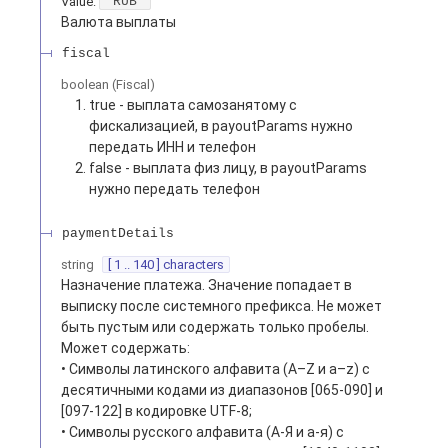
Value
:
"RUB"
Валюта выплаты
fiscal
boolean
(
Fiscal
)
true - выплата самозанятому с
фискализацией, в payoutParams нужно
передать ИНН и телефон
false - выплата физ лицу, в payoutParams
нужно передать телефон
paymentDetails
string
[ 1 .. 140 ] characters
Назначение платежа. Значение попадает в
выписку после системного префикса. Не может
быть пустым или содержать только пробелы.
Может содержать:
• Символы латинского алфавита (A–Z и a–z) с
десятичными кодами из диапазонов [065-090] и
[097-122] в кодировке UTF-8;
• Символы русского алфавита (А-Я и а-я) с