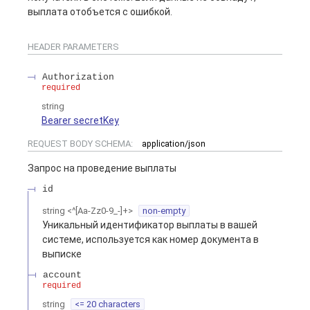
выплата отобъется с ошибкой.
HEADER
PARAMETERS
Authorization
required
string
Bearer secretKey
REQUEST BODY SCHEMA:
application/json
Запрос на проведение выплаты
id
string
<
^[Aa-Zz0-9_-]+
>
non-empty
Уникальный идентификатор выплаты в вашей
системе, используется как номер документа в
выписке
account
required
string
<= 20 characters