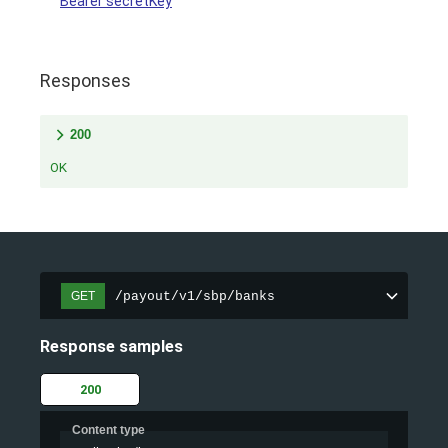
Bearer secretKey
Responses
200
OK
/payout/v1/sbp/banks
GET
Response samples
200
Content type