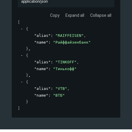
application/json
Copy
Expand all
Collapse all
[
{
"alias"
: 
"RAIFFEISEN"
,
"name"
: 
"Райффайзенбанк"
}
,
{
"alias"
: 
"TINKOFF"
,
"name"
: 
"Тинькофф"
}
,
{
"alias"
: 
"VTB"
,
"name"
: 
"ВТБ"
}
]