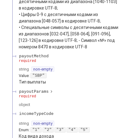
десятичными кодами из диапазона [1040-1103]
в кодировке UTF-8;
• Цифры 0-9 с десятичными кодами из
диапазона [048-057] в кодировке UTF-8;
• Специальные символы с десятичными кодами
из диапазонов [032-047], [058-064], [091-096],
[123-126] в кодировке UTF-8; - Символ «№» под
номером 8470 в кодировке UTF-8
payoutMethod
required
string
non-empty
Value
:
"SBP"
Тип выплаты
payoutParams
required
object
incomeTypeCode
string
non-empty
Enum
:
"1"
"2"
"3"
"4"
"5"
Код вида дохода