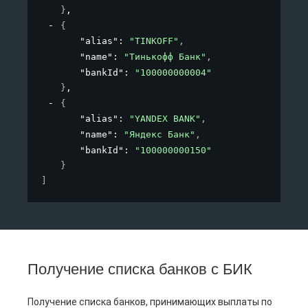
}
,
{
"alias"
: 
"TINKOFF"
,
"name"
: 
"Тинькофф Банк"
,
"bankId"
: 
"100000000004"
}
,
{
"alias"
: 
"YANDEX BANK"
,
"name"
: 
"Яндекс Банк"
,
"bankId"
: 
"100000000150"
}
]
Получение списка банков с БИК
Получение списка банков, принимающих выплаты по