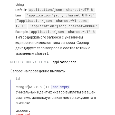
string
Default:
application/json; charset=UTF-8
Enum
:
"application/json; charset=UTF-8"
"application/json; charset=Windows-
1251"
"application/json; charset=CP866"
Example:
application/json; charset=UTF-8
Тип содержимого запроса с указанием
кодировки символов тела запроса. Сервер
декодирует тело запроса в соответствии с
указанным charset.
REQUEST BODY SCHEMA:
application/json
Запрос на проведение выплаты
id
string
<
^[Aa-Zz0-9_-]+
>
non-empty
Уникальный идентификатор выплаты в вашей
системе, используется как номер документа в
выписке
account
required