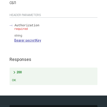
СБП
HEADER
PARAMETERS
Authorization
required
string
Bearer secretKey
Responses
200
OK