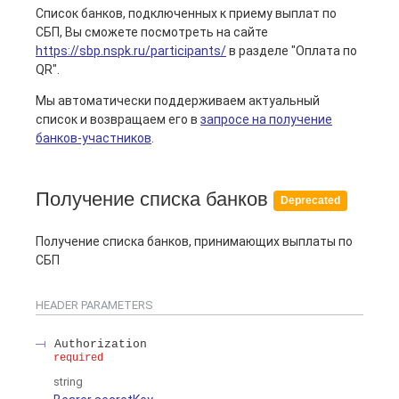
Список банков, подключенных к приему выплат по
СБП, Вы сможете посмотреть на сайте
https://sbp.nspk.ru/participants/
в разделе "Оплата по
QR".
Мы автоматически поддерживаем актуальный
список и возвращаем его в
запросе на получение
банков-участников
.
Получение списка банков
Deprecated
Получение списка банков, принимающих выплаты по
СБП
HEADER
PARAMETERS
Authorization
required
string