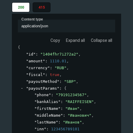
200
415
Content type
application/json
Copy
Expand all
Collapse all
{
"id"
: 
"1404fhr7i272a2"
,
"amount"
: 
1110.01
,
"currency"
: 
"RUB"
,
"fiscal"
: 
true
,
"payoutMethod"
: 
"SBP"
,
"payoutParams"
: 
{
"phone"
: 
"79191234567"
,
"bankAlias"
: 
"RAIFFEISEN"
,
"firstName"
: 
"Иван"
,
"middleName"
: 
"Иванович"
,
"lastName"
: 
"Иванов"
,
"inn"
: 
123456789101