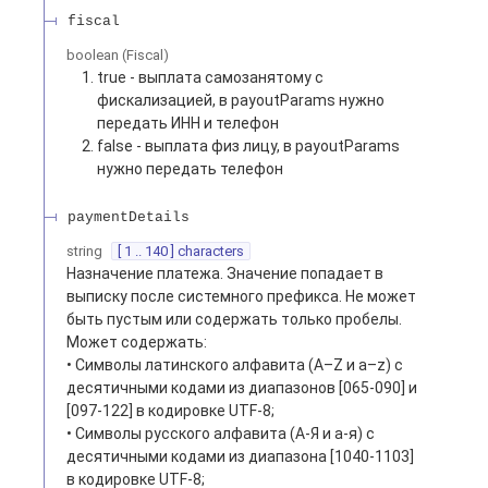
fiscal
boolean
(
Fiscal
)
true - выплата самозанятому с
фискализацией, в payoutParams нужно
передать ИНН и телефон
false - выплата физ лицу, в payoutParams
нужно передать телефон
paymentDetails
string
[ 1 .. 140 ] characters
Назначение платежа. Значение попадает в
выписку после системного префикса. Не может
быть пустым или содержать только пробелы.
Может содержать:
• Символы латинского алфавита (A–Z и a–z) с
десятичными кодами из диапазонов [065-090] и
[097-122] в кодировке UTF-8;
• Символы русского алфавита (А-Я и а-я) с
десятичными кодами из диапазона [1040-1103]
в кодировке UTF-8;