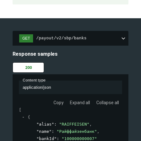
/payout/v2/sbp/banks
GET
Response samples
200
Content type
application/json
Copy
Expand all
Collapse all
[
{
"alias"
: 
"RAIFFEISEN"
,
"name"
: 
"Райффайзенбанк"
,
"bankId"
: 
"100000000007"