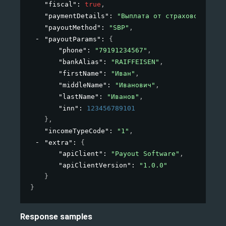
"fiscal"
: 
true
,
"paymentDetails"
: 
"Выплата от страховой компа
"payoutMethod"
: 
"SBP"
,
"payoutParams"
: 
{
"phone"
: 
"79191234567"
,
"bankAlias"
: 
"RAIFFEISEN"
,
"firstName"
: 
"Иван"
,
"middleName"
: 
"Иванович"
,
"lastName"
: 
"Иванов"
,
"inn"
: 
123456789101
}
,
"incomeTypeCode"
: 
"1"
,
"extra"
: 
{
"apiClient"
: 
"Payout Software"
,
"apiClientVersion"
: 
"1.0.0"
}
}
Response samples