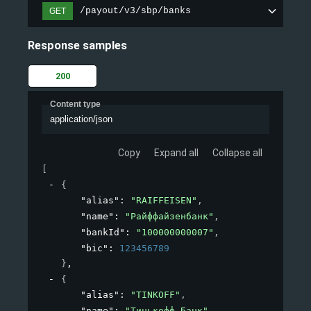
/payout/v3/sbp/banks
GET
Response samples
200
Content type
application/json
Copy
Expand all
Collapse all
[
{
"alias"
: 
"RAIFFEISEN"
,
"name"
: 
"Райффайзенбанк"
,
"bankId"
: 
"100000000007"
,
"bic"
: 
123456789
}
,
{
"alias"
: 
"TINKOFF"
,
"name"
: 
"Тинькофф Банк"
,