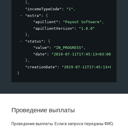
}
,
"incomeTypeCode"
: 
"1"
,
"extra"
: 
{
"apiClient"
: 
"Payout Software"
,
"apiClientVersion"
: 
"1.0.0"
}
,
"status"
: 
{
"value"
: 
"IN_PROGRESS"
,
"date"
: 
"2019-07-11T17:45:13+03:00"
}
,
"creationDate"
: 
"2019-07-11T17:45:13+03:00"
}
Проведение выплаты
Проведение выплаты. Если в запросе переданы ФИО,