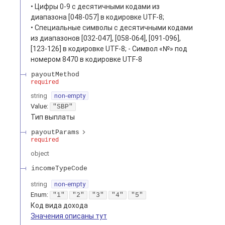
• Цифры 0-9 с десятичными кодами из
диапазона [048-057] в кодировке UTF-8;
• Специальные символы с десятичными кодами
из диапазонов [032-047], [058-064], [091-096],
[123-126] в кодировке UTF-8; - Символ «№» под
номером 8470 в кодировке UTF-8
payoutMethod
required
string
non-empty
Value
:
"SBP"
Тип выплаты
payoutParams
required
object
incomeTypeCode
string
non-empty
Enum
:
"1"
"2"
"3"
"4"
"5"
Код вида дохода
Значения описаны тут