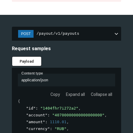
/payout/v1/payouts
POST
Request samples
Payload
Content type
application/json
Copy
Expand all
Collapse all
{
"id"
: 
"1404fhr7i272a2"
,
"account"
: 
"40700000000000000000"
,
"amount"
: 
1110.01
,
"currency"
: 
"RUB"
,