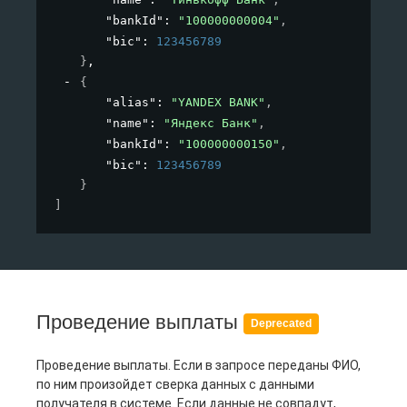
"bankId"
: 
"100000000004"
,
"bic"
: 
123456789
}
,
{
"alias"
: 
"YANDEX BANK"
,
"name"
: 
"Яндекс Банк"
,
"bankId"
: 
"100000000150"
,
"bic"
: 
123456789
}
]
Проведение выплаты
Deprecated
Проведение выплаты. Если в запросе переданы ФИО,
по ним произойдет сверка данных с данными
получателя в системе. Если данные не совпадут,